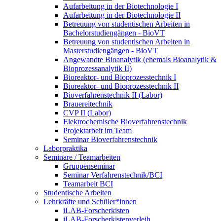
Aufarbeitung in der Biotechnologie I
Aufarbeitung in der Biotechnologie II
Betreuung von studentischen Arbeiten in
Bachelorstudiengängen - BioVT
Betreuung von studentischen Arbeiten in
Masterstudiengängen - BioVT
Angewandte Bioanalytik (ehemals Bioanalytik &
Bioprozessanalytik II)
Bioreaktor- und Bioprozesstechnik I
Bioreaktor- und Bioprozesstechnik II
Bioverfahrenstechnik II (Labor)
Brauereitechnik
CVP II (Labor)
Elektrochemische Bioverfahrenstechnik
Projektarbeit im Team
Seminar Bioverfahrenstechnik
Laborpraktika
Seminare / Teamarbeiten
Gruppenseminar
Seminar Verfahrenstechnik/BCI
Teamarbeit BCI
Studentische Arbeiten
Lehrkräfte und Schüler*innen
iLAB-Forscherkisten
iLAB-Forscherkistenverleih