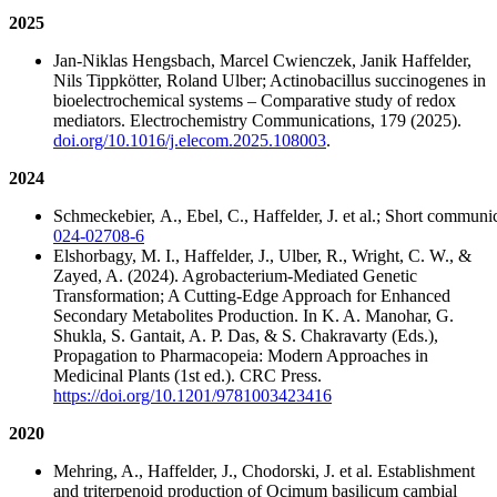
2025
Jan-Niklas Hengsbach, Marcel Cwienczek, Janik Haffelder,
Nils Tippkötter, Roland Ulber; Actinobacillus succinogenes in
bioelectrochemical systems – Comparative study of redox
mediators. Electrochemistry Communications, 179 (2025).
doi.org/10.1016/j.elecom.2025.108003
.
2024
Schmeckebier, A., Ebel, C., Haffelder, J. et al.; Short commu
024-02708-6
Elshorbagy, M. I., Haffelder, J., Ulber, R., Wright, C. W., &
Zayed, A. (2024). Agrobacterium-Mediated Genetic
Transformation; A Cutting-Edge Approach for Enhanced
Secondary Metabolites Production. In K. A. Manohar, G.
Shukla, S. Gantait, A. P. Das, & S. Chakravarty (Eds.),
Propagation to Pharmacopeia: Modern Approaches in
Medicinal Plants (1st ed.). CRC Press.
https://doi.org/10.1201/9781003423416
2020
Mehring, A., Haffelder, J., Chodorski, J. et al. Establishment
and triterpenoid production of Ocimum basilicum cambial