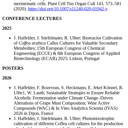
meristematic cells. Plant Cell Tiss Organ Cult 143, 573–581
(2020).
https://doi.org/10.1007/s11240-020-01942-y
CONFERENCE LECTURES
2025
J. Haffelder, J. Stiefelmaier, R. Ulber; Bioreactor Cultivation
of
Coffea arabica
Callus Cultures for Valuable Secondary
Metabolites; 15th European Congress of Chemical
Engineering (ECCE) & 8th European Congress of Applied
Biotechnology (ECAB) 2025; Lisbon, Portugal
POSTERS
2026
J. Haffelder, F. Bozevran, S. Heckmann, E. Jekel Könnel, R.
Ulbe1, W. Lauth; Sustainable Strategies to Ensure Reliable
Alcoholic Fermentation under Climate Change–Driven
Alterations of Grape Must Composition; Wine Active
Compounds (WAC) & In Vino Analytica Scientia (IVAS)
2026 in Dijon, France
J. Haffelder, J. Stiefelmaier, R. Ulber; Photomixotrophic
cultivation of different Coffea cell cultures for the production