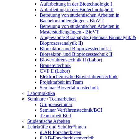
Aufarbeitung in der Biotechnologie I
Aufarbeitung in der Biotechnologie II
Betreuung von studentischen Arbeiten in
Bachelorstudiengängen - BioVT
Betreuung von studentischen Arbeiten in
Masterstudiengängen - BioVT
Angewandte Bioanalytik (ehemals Bioanalytik &
Bioprozessanalytik II)
Bioreaktor- und Bioprozesstechnik I
Bioreaktor- und Bioprozesstechnik II
Bioverfahrenstechnik II (Labor)
Brauereitechnik
CVP II (Labor)
Elektrochemische Bioverfahrenstechnik
Projektarbeit im Team
Seminar Bioverfahrenstechnik
Laborpraktika
Seminare / Teamarbeiten
Gruppenseminar
Seminar Verfahrenstechnik/BCI
Teamarbeit BCI
Studentische Arbeiten
Lehrkräfte und Schüler*innen
iLAB-Forscherkisten
iLAB-Forscherkistenverleih