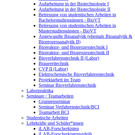
Aufarbeitung in der Biotechnologie I
Aufarbeitung in der Biotechnologie II
Betreuung von studentischen Arbeiten in
Bachelorstudiengängen - BioVT
Betreuung von studentischen Arbeiten in
Masterstudiengängen - BioVT
Angewandte Bioanalytik (ehemals Bioanalytik &
Bioprozessanalytik II)
Bioreaktor- und Bioprozesstechnik I
Bioreaktor- und Bioprozesstechnik II
Bioverfahrenstechnik II (Labor)
Brauereitechnik
CVP II (Labor)
Elektrochemische Bioverfahrenstechnik
Projektarbeit im Team
Seminar Bioverfahrenstechnik
Laborpraktika
Seminare / Teamarbeiten
Gruppenseminar
Seminar Verfahrenstechnik/BCI
Teamarbeit BCI
Studentische Arbeiten
Lehrkräfte und Schüler*innen
iLAB-Forscherkisten
iLAB-Forscherkistenverleih