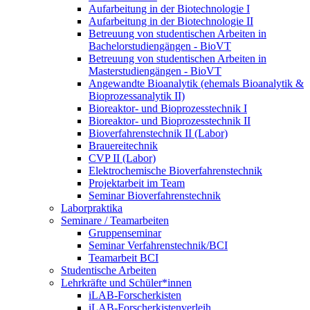
Aufarbeitung in der Biotechnologie I
Aufarbeitung in der Biotechnologie II
Betreuung von studentischen Arbeiten in
Bachelorstudiengängen - BioVT
Betreuung von studentischen Arbeiten in
Masterstudiengängen - BioVT
Angewandte Bioanalytik (ehemals Bioanalytik &
Bioprozessanalytik II)
Bioreaktor- und Bioprozesstechnik I
Bioreaktor- und Bioprozesstechnik II
Bioverfahrenstechnik II (Labor)
Brauereitechnik
CVP II (Labor)
Elektrochemische Bioverfahrenstechnik
Projektarbeit im Team
Seminar Bioverfahrenstechnik
Laborpraktika
Seminare / Teamarbeiten
Gruppenseminar
Seminar Verfahrenstechnik/BCI
Teamarbeit BCI
Studentische Arbeiten
Lehrkräfte und Schüler*innen
iLAB-Forscherkisten
iLAB-Forscherkistenverleih