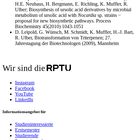
H.E. Neuhaus, H. Bergmann, E. Richling, K. Muffler, R.
Ulber; Biosynthesis of ursolic acid derivatives by microbial
metabolism of ursolic acid with
Nocardia
sp. strains −
proposal for new biosynthetic pathways. Process
Biochemistry 45(2010) 1043-1051
D. Leipold, G. Wünsch, M. Schmidt, K. Muffler, H.-J. Bart,
R. Ulber, Biotransformation von Triterpenen; 27.
Jahrestagung der Biotechnologen (2009), Mannheim
Wir sind die
Instagram
Facebook
YouTube
LinkedIn
Informationsangebot für
Studieninteressierte
Erstsemester
Studierende