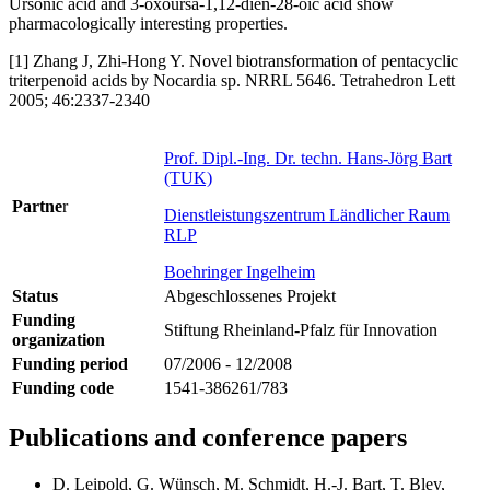
Ursonic acid and 3-oxoursa-1,12-dien-28-oic acid show
pharmacologically interesting properties.
[1] Zhang J, Zhi-Hong Y. Novel biotransformation of pentacyclic
triterpenoid acids by Nocardia sp. NRRL 5646. Tetrahedron Lett
2005; 46:2337-2340
Prof. Dipl.-Ing. Dr. techn. Hans-Jörg Bart
(TUK)
Partne
r
Dienstleistungszentrum Ländlicher Raum
RLP
Boehringer Ingelheim
Status
Abgeschlossenes Projekt
Funding
Stiftung Rheinland-Pfalz für Innovation
organization
Funding period
07/2006 - 12/2008
Funding code
1541-386261/783
Publications and conference papers
D. Leipold, G. Wünsch, M. Schmidt, H.-J. Bart, T. Bley,