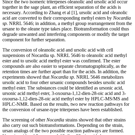
Since the two isomeric triterpenes oleanolic and ursolic acid occur
together in the sage plant, an efficient separation of the acids is
necessary. According to Zhang et al [1], ursolic acid and oleanolic
acid are converted to their corresponding methyl esters by
Nocardia
sp.
NRRL 5646; in addition, a methyl group rearrangement from the
ursane to the oleane type takes place. Biotransformation could thus
degrade unwanted and interfering components or modify the target
component for further separation.
The conversion of oleanolic acid and ursolic acid with cell
suspensions of Nocardia sp. NRRL 5646 to oleanolic acid methyl
ester and to ursolic acid methyl ester was confirmed. The ester
compounds are also easier to separate chromatographically, as the
retention times are further apart than for the acids. In addition, the
experiments showed that
Nocardia sp.
NRRL 5646 metabolizes
ursolic acid to four other ursanic compounds besides ursolic acid
methyl ester. The substances could be identified as ursonic acid,
ursonic acid methyl ester, 3-oxoursa-1,12-dien-28-oic acid and 3-
oxoursa-1,12-dien-28-oic acid methyl ester by HPLC-MS/MS and
HPLC-NMR. Based on the results, two new reaction pathways for
the conversion of ursane-type triterpenes have been established.
The screening of other
Nocardia
strains showed that other strains
also carry out such biotransformations. Depending on the strain,
ursan analogs of the two possible reaction pathways are formed.