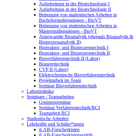
Aufarbeitung in der Biotechnologie I
Aufarbeitung in der Biotechnologie II
Betreuung von studentischen Arbeiten in
Bachelorstudiengängen - BioVT
Betreuung von studentischen Arbeiten in
Masterstudiengängen - BioVT
Angewandte Bioanalytik (ehemals Bioanalytik &
Bioprozessanalytik II)
Bioreaktor- und Bioprozesstechnik I
Bioreaktor- und Bioprozesstechnik II
Bioverfahrenstechnik II (Labor)
Brauereitechnik
CVP II (Labor)
Elektrochemische Bioverfahrenstechnik
Projektarbeit im Team
Seminar Bioverfahrenstechnik
Laborpraktika
Seminare / Teamarbeiten
Gruppenseminar
Seminar Verfahrenstechnik/BCI
Teamarbeit BCI
Studentische Arbeiten
Lehrkräfte und Schüler*innen
iLAB-Forscherkisten
iLAB-Forscherkistenverleih