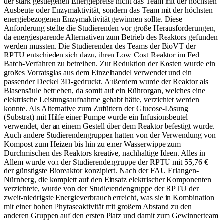
der stark gestiegenen Energiepreise nicht das Team mit der höchsten
Ausbeute oder Enzymaktivität, sondern das Team mit der höchsten
energiebezogenen Enzymaktivität gewinnen sollte. Diese
Anforderung stellte die Studierenden vor große Herausforderungen,
da energiesparende Alternativen zum Betrieb des Reaktors gefunden
werden mussten. Die Studierenden des Teams der BioVT der
RPTU entschieden sich dazu, ihren Low-Cost-Reaktor im Fed-
Batch-Verfahren zu betreiben. Zur Reduktion der Kosten wurde ein
großes Vorratsglas aus dem Einzelhandel verwendet und ein
passender Deckel 3D-gedruckt. Außerdem wurde der Reaktor als
Blasensäule betrieben, da somit auf ein Rührorgan, welches eine
elektrische Leistungsaufnahme gehabt hätte, verzichtet werden
konnte. Als Alternative zum Zufüttern der Glucose-Lösung
(Substrat) mit Hilfe einer Pumpe wurde ein Infusionsbeutel
verwendet, der an einem Gestell über dem Reaktor befestigt wurde.
Auch andere Studierendengruppen hatten von der Verwendung von
Kompost zum Heizen bis hin zu einer Wasserwippe zum
Durchmischen des Reaktors kreative, nachhaltige Ideen. Alles in
Allem wurde von der Studierendengruppe der RPTU mit 55,76 €
der günstigste Bioreaktor konzipiert. Nach der FAU Erlangen-
Nürnberg, die komplett auf den Einsatz elektrischer Komponenten
verzichtete, wurde von der Studierendengruppe der RPTU der
zweit-niedrigste Energieverbrauch erreicht, was sie in Kombination
mit einer hohen Phytaseaktivität mit großem Abstand zu den
anderen Gruppen auf den ersten Platz und damit zum Gewinnerteam