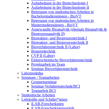
Aufarbeitung in der Biotechnologie I
Aufarbeitung in der Biotechnologie II
Betreuung von studentischen Arbeiten in
Bachelorstudiengängen - BioVT
Betreuung von studentischen Arbeiten in
Masterstudiengängen - BioVT
Angewandte Bioanalytik (ehemals Bioanalytik &
Bioprozessanalytik II)
Bioreaktor- und Bioprozesstechnik I
Bioreaktor- und Bioprozesstechnik II
Bioverfahrenstechnik II (Labor)
Brauereitechnik
CVP II (Labor)
Elektrochemische Bioverfahrenstechnik
Projektarbeit im Team
Seminar Bioverfahrenstechnik
Laborpraktika
Seminare / Teamarbeiten
Gruppenseminar
Seminar Verfahrenstechnik/BCI
Teamarbeit BCI
Studentische Arbeiten
Lehrkräfte und Schüler*innen
iLAB-Forscherkisten
iLAB-Forscherkistenverleih