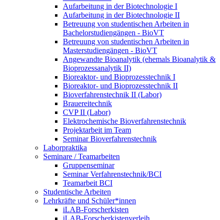
Aufarbeitung in der Biotechnologie I
Aufarbeitung in der Biotechnologie II
Betreuung von studentischen Arbeiten in
Bachelorstudiengängen - BioVT
Betreuung von studentischen Arbeiten in
Masterstudiengängen - BioVT
Angewandte Bioanalytik (ehemals Bioanalytik &
Bioprozessanalytik II)
Bioreaktor- und Bioprozesstechnik I
Bioreaktor- und Bioprozesstechnik II
Bioverfahrenstechnik II (Labor)
Brauereitechnik
CVP II (Labor)
Elektrochemische Bioverfahrenstechnik
Projektarbeit im Team
Seminar Bioverfahrenstechnik
Laborpraktika
Seminare / Teamarbeiten
Gruppenseminar
Seminar Verfahrenstechnik/BCI
Teamarbeit BCI
Studentische Arbeiten
Lehrkräfte und Schüler*innen
iLAB-Forscherkisten
iLAB-Forscherkistenverleih