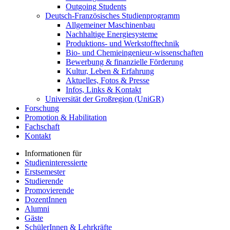
Outgoing Students
Deutsch-Französisches Studienprogramm
Allgemeiner Maschinenbau
Nachhaltige Energiesysteme
Produktions- und Werkstofftechnik
Bio- und Chemieingenieur-wissenschaften
Bewerbung & finanzielle Förderung
Kultur, Leben & Erfahrung
Aktuelles, Fotos & Presse
Infos, Links & Kontakt
Universität der Großregion (UniGR)
Forschung
Promotion & Habilitation
Fachschaft
Kontakt
Informationen für
Studieninteressierte
Erstsemester
Studierende
Promovierende
DozentInnen
Alumni
Gäste
SchülerInnen & Lehrkräfte