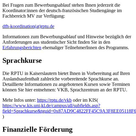
Bei Fragen zum Bewerbungsablauf stehen Ihnen jederzeit die
Koordinator:innen der deutsch-französischen Studiengänge im
Fachbereich MV zur Verfügung:
dfh-koordination(at)rptu.de
Informationen zum Bewerbungsablauf und Hinweise bezüglich der
Anforderungen aus studentischer Sicht finden Sie in den
Erfahrungsberichten
ehemaliger TeilnehmerInnen des Programms.
Sprachkurse
Die RPTU in Kaiserslautern bietet Ihnen in Vorbereitung auf Ihren
Auslandsaufenthalt zahlreiche vorbereitende Sprachkurse an.
Detaillierte Informationen zu angebotenen Kursen sowie Terminen
können Sie hier entnehmen: VKB, Sprachzentrum an der RPTU.
Mehr Infos unter:
https://rptu.de/vkb
oder im KIS(
https://www.kis.uni-kl.de/campus/all/subfields.asp?
field=Sprachkurse&tguid=0x87AD9C4822FF45C9A3F8EE05118F
)
Finanzielle Förderung