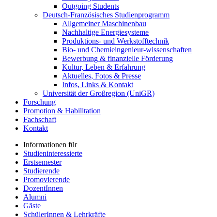
Outgoing Students
Deutsch-Französisches Studienprogramm
Allgemeiner Maschinenbau
Nachhaltige Energiesysteme
Produktions- und Werkstofftechnik
Bio- und Chemieingenieur-wissenschaften
Bewerbung & finanzielle Förderung
Kultur, Leben & Erfahrung
Aktuelles, Fotos & Presse
Infos, Links & Kontakt
Universität der Großregion (UniGR)
Forschung
Promotion & Habilitation
Fachschaft
Kontakt
Informationen für
Studieninteressierte
Erstsemester
Studierende
Promovierende
DozentInnen
Alumni
Gäste
SchülerInnen & Lehrkräfte