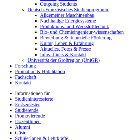
Outgoing Students
Deutsch-Französisches Studienprogramm
Allgemeiner Maschinenbau
Nachhaltige Energiesysteme
Produktions- und Werkstofftechnik
Bio- und Chemieingenieur-wissenschaften
Bewerbung & finanzielle Förderung
Kultur, Leben & Erfahrung
Aktuelles, Fotos & Presse
Infos, Links & Kontakt
Universität der Großregion (UniGR)
Forschung
Promotion & Habilitation
Fachschaft
Kontakt
Informationen für
Studieninteressierte
Erstsemester
Studierende
Promovierende
DozentInnen
Alumni
Gäste
SchülerInnen & Lehrkräfte