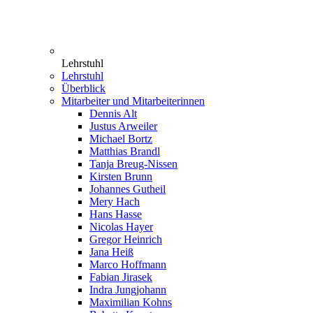
Lehrstuhl
Lehrstuhl
Überblick
Mitarbeiter und Mitarbeiterinnen
Dennis Alt
Justus Arweiler
Michael Bortz
Matthias Brandl
Tanja Breug-Nissen
Kirsten Brunn
Johannes Gutheil
Mery Hach
Hans Hasse
Nicolas Hayer
Gregor Heinrich
Jana Heiß
Marco Hoffmann
Fabian Jirasek
Indra Jungjohann
Maximilian Kohns