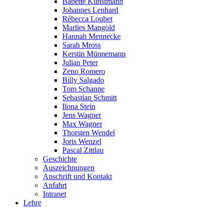
Babette Kunstmann
Johannes Lenhard
Rébecca Loubet
Marlies Mangold
Hannah Mennecke
Sarah Mross
Kerstin Münnemann
Julian Peter
Zeno Romero
Billy Salgado
Tom Schanne
Sebastian Schmitt
Ilona Stein
Jens Wagner
Max Wagner
Thorsten Wendel
Joris Wenzel
Pascal Zittlau
Geschichte
Auszeichnungen
Anschrift und Kontakt
Anfahrt
Intranet
Lehre