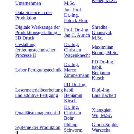
Keller, M.Sc.
Unternehmen
M.Sc.
Jun. Prof.
Data Science in der
Dr.-Ing.
Produktion
Patrick Flore
Digitale Werkzeuge der
Shradha
Prof. Dr.-Ing.
Produktionsgestaltung –
Ghansiyal,
Jan C. Aurich
3D Druck
M.Sc.
Gestaltung
Dr.-Ing.
Maximilian
fertigungstechnischer
Christian
Berndt, M.Sc.
Prozesse II
Wagenknecht
PD Dr.-Ing.
Dr.-Ing.
habil.
Labor Fertigungstechnik
Marco
Benjamin
Zimmermann
Kirsch
PD Dr.-Ing.
Lasermaterialbearbeitung
habil.
Dipl.-Ing.
und additive Fertigung
Benjamin
Lars Bachert
Kirsch
Dr.-Ing.
Xiangqian
Qualitätsmanagement II
Christian
Wu, M.Sc.
Bohr
Philipp
Gloria-Sophie
Systeme der Produktion
Schworm,
Warzecha,
II