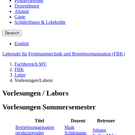
Promovierende
DozentInnen
Alumni
Gäste
SchülerInnen & Lehrkräfte
Deutsch
English
Lehrstuhl für Fertigungstechnik und Betriebsorganisation (FBK)
Fachbereich MV
FBK
Lehre
Vorlesungen/Labors
Vorlesungen / Labors
Vorlesungen Sommersemester
Titel
Dozent
Betreuer
Betriebsorganisation
Maik
Johann
produzierender
Schürmann,