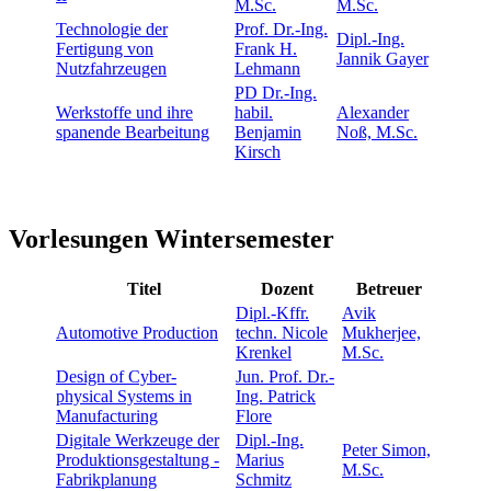
M.Sc.
M.Sc.
Technologie der
Prof. Dr.-Ing.
Dipl.-Ing.
Fertigung von
Frank H.
Jannik Gayer
Nutzfahrzeugen
Lehmann
PD Dr.-Ing.
Werkstoffe und ihre
habil.
Alexander
spanende Bearbeitung
Benjamin
Noß, M.Sc.
Kirsch
Vorlesungen Wintersemester
Titel
Dozent
Betreuer
Dipl.-Kffr.
Avik
Automotive Production
techn. Nicole
Mukherjee,
Krenkel
M.Sc.
Design of Cyber-
Jun. Prof. Dr.-
physical Systems in
Ing. Patrick
Manufacturing
Flore
Digitale Werkzeuge der
Dipl.-Ing.
Peter Simon,
Produktionsgestaltung -
Marius
M.Sc.
Fabrikplanung
Schmitz