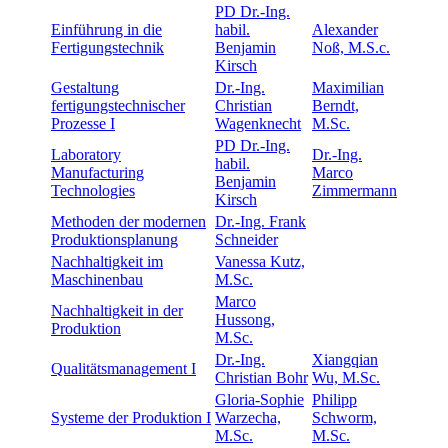
PD Dr.-Ing.
Einführung in die
habil.
Alexander
Fertigungstechnik
Benjamin
Noß, M.S.c.
Kirsch
Gestaltung
Dr.-Ing.
Maximilian
fertigungstechnischer
Christian
Berndt,
Prozesse I
Wagenknecht
M.Sc.
PD Dr.-Ing.
Laboratory
Dr.-Ing.
habil.
Manufacturing
Marco
Benjamin
Technologies
Zimmermann
Kirsch
Methoden der modernen
Dr.-Ing. Frank
Produktionsplanung
Schneider
Nachhaltigkeit im
Vanessa Kutz,
Maschinenbau
M.Sc.
Marco
Nachhaltigkeit in der
Hussong,
Produktion
M.Sc.
Dr.-Ing.
Xiangqian
Qualitätsmanagement I
Christian Bohr
Wu, M.Sc.
Gloria-Sophie
Philipp
Systeme der Produktion I
Warzecha,
Schworm,
M.Sc.
M.Sc.