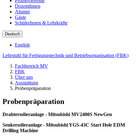
Promovierende
DozentInnen
Alumni
Gäste
SchülerInnen & Lehrkräfte
Deutsch
English
Lehrstuhl für Fertigungstechnik und Betriebsorganisation (FBK)
Fachbereich MV
FBK
Über uns
Ausstattung
Probenpräparation
Probenpräparation
Drahterodieranlage - Mitsubishi MV2400S NewGen
Senkerodieranlage - Mitsubishi YGS-43C Start Hole EDM
Drilling Machine