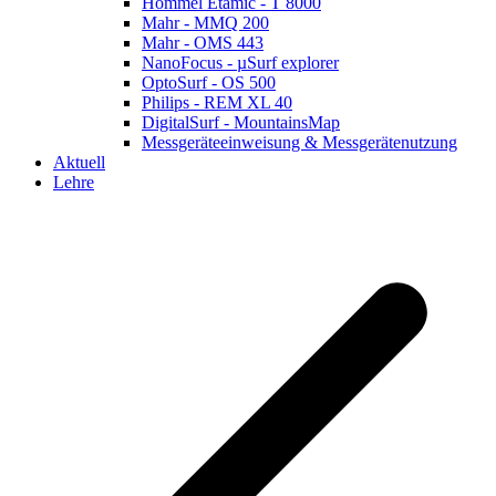
Hommel Etamic - T 8000
Mahr - MMQ 200
Mahr - OMS 443
NanoFocus - µSurf explorer
OptoSurf - OS 500
Philips - REM XL 40
DigitalSurf - MountainsMap
Messgeräteeinweisung & Messgerätenutzung
Aktuell
Lehre