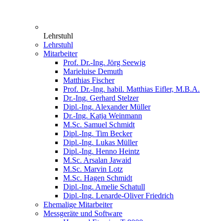
Lehrstuhl
Lehrstuhl
Mitarbeiter
Prof. Dr.-Ing. Jörg Seewig
Marieluise Demuth
Matthias Fischer
Prof. Dr.-Ing. habil. Matthias Eifler, M.B.A.
Dr.-Ing. Gerhard Stelzer
Dipl.-Ing. Alexander Müller
Dr.-Ing. Katja Weinmann
M.Sc. Samuel Schmidt
Dipl.-Ing. Tim Becker
Dipl.-Ing. Lukas Müller
Dipl.-Ing. Henno Heintz
M.Sc. Arsalan Jawaid
M.Sc. Marvin Lotz
M.Sc. Hagen Schmidt
Dipl.-Ing. Amelie Schatull
Dipl.-Ing. Lenarde-Oliver Friedrich
Ehemalige Mitarbeiter
Messgeräte und Software