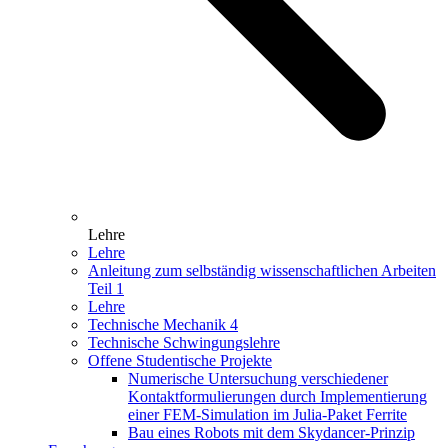
Lehre
Lehre
Anleitung zum selbständig wissenschaftlichen Arbeiten
Teil 1
Lehre
Technische Mechanik 4
Technische Schwingungslehre
Offene Studentische Projekte
Numerische Untersuchung verschiedener
Kontaktformulierungen durch Implementierung
einer FEM-Simulation im Julia-Paket Ferrite
Bau eines Robots mit dem Skydancer-Prinzip