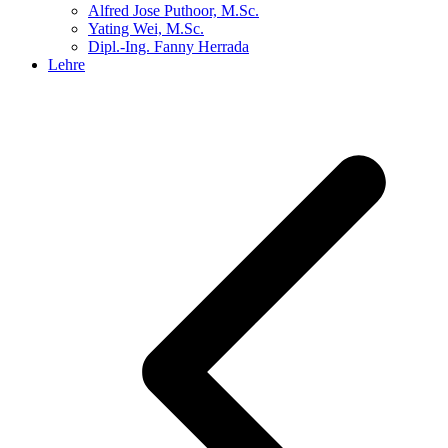
Alfred Jose Puthoor, M.Sc.
Yating Wei, M.Sc.
Dipl.-Ing. Fanny Herrada
Lehre