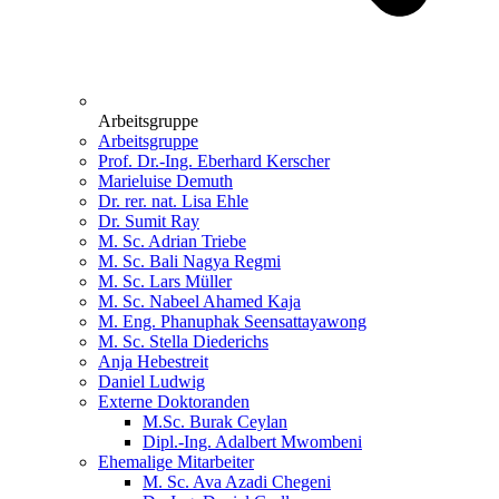
Arbeitsgruppe
Arbeitsgruppe
Prof. Dr.-Ing. Eberhard Kerscher
Marieluise Demuth
Dr. rer. nat. Lisa Ehle
Dr. Sumit Ray
M. Sc. Adrian Triebe
M. Sc. Bali Nagya Regmi
M. Sc. Lars Müller
M. Sc. Nabeel Ahamed Kaja
M. Eng. Phanuphak Seensattayawong
M. Sc. Stella Diederichs
Anja Hebestreit
Daniel Ludwig
Externe Doktoranden
M.Sc. Burak Ceylan
Dipl.-Ing. Adalbert Mwombeni
Ehemalige Mitarbeiter
M. Sc. Ava Azadi Chegeni