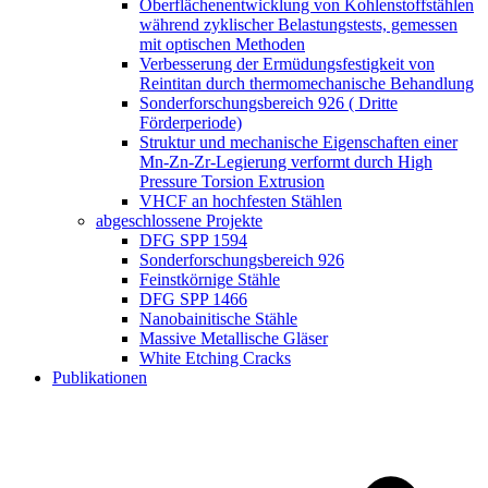
Oberflächenentwicklung von Kohlenstoffstählen
während zyklischer Belastungstests, gemessen
mit optischen Methoden
Verbesserung der Ermüdungsfestigkeit von
Reintitan durch thermomechanische Behandlung
Sonderforschungsbereich 926 ( Dritte
Förderperiode)
Struktur und mechanische Eigenschaften einer
Mn-Zn-Zr-Legierung verformt durch High
Pressure Torsion Extrusion
VHCF an hochfesten Stählen
abgeschlossene Projekte
DFG SPP 1594
Sonderforschungsbereich 926
Feinstkörnige Stähle
DFG SPP 1466
Nanobainitische Stähle
Massive Metallische Gläser
White Etching Cracks
Publikationen