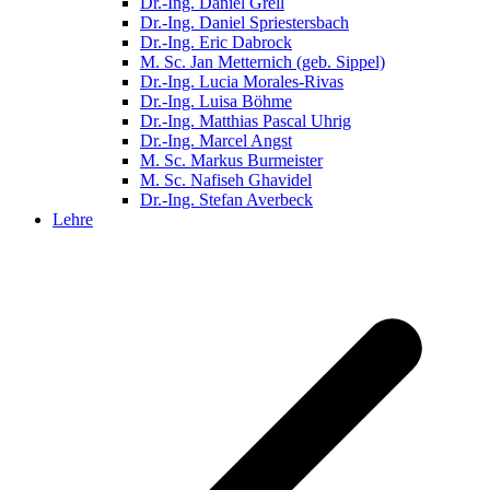
Dr.-Ing. Daniel Grell
Dr.-Ing. Daniel Spriestersbach
Dr.-Ing. Eric Dabrock
M. Sc. Jan Metternich (geb. Sippel)
Dr.-Ing. Lucia Morales-Rivas
Dr.-Ing. Luisa Böhme
Dr.-Ing. Matthias Pascal Uhrig
Dr.-Ing. Marcel Angst
M. Sc. Markus Burmeister
M. Sc. Nafiseh Ghavidel
Dr.-Ing. Stefan Averbeck
Lehre