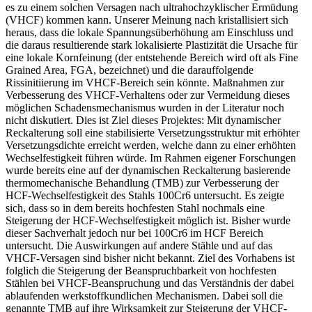
es zu einem solchen Versagen nach ultrahochzyklischer Ermüdung
(VHCF) kommen kann. Unserer Meinung nach kristallisiert sich
heraus, dass die lokale Spannungsüberhöhung am Einschluss und
die daraus resultierende stark lokalisierte Plastizität die Ursache für
eine lokale Kornfeinung (der entstehende Bereich wird oft als Fine
Grained Area, FGA, bezeichnet) und die darauffolgende
Rissinitiierung im VHCF-Bereich sein könnte. Maßnahmen zur
Verbesserung des VHCF-Verhaltens oder zur Vermeidung dieses
möglichen Schadensmechanismus wurden in der Literatur noch
nicht diskutiert. Dies ist Ziel dieses Projektes: Mit dynamischer
Reckalterung soll eine stabilisierte Versetzungsstruktur mit erhöhter
Versetzungsdichte erreicht werden, welche dann zu einer erhöhten
Wechselfestigkeit führen würde. Im Rahmen eigener Forschungen
wurde bereits eine auf der dynamischen Reckalterung basierende
thermomechanische Behandlung (TMB) zur Verbesserung der
HCF-Wechselfestigkeit des Stahls 100Cr6 untersucht. Es zeigte
sich, dass so in dem bereits hochfesten Stahl nochmals eine
Steigerung der HCF-Wechselfestigkeit möglich ist. Bisher wurde
dieser Sachverhalt jedoch nur bei 100Cr6 im HCF Bereich
untersucht. Die Auswirkungen auf andere Stähle und auf das
VHCF-Versagen sind bisher nicht bekannt. Ziel des Vorhabens ist
folglich die Steigerung der Beanspruchbarkeit von hochfesten
Stählen bei VHCF-Beanspruchung und das Verständnis der dabei
ablaufenden werkstoffkundlichen Mechanismen. Dabei soll die
genannte TMB auf ihre Wirksamkeit zur Steigerung der VHCF-