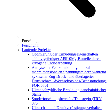
Forschung
Forschung
Laufende Projekte
Optimierung der Ermüdungseigenschaften
additiv gefertigter AlSi10Mg-Bauteile durch
kryogene Endbearbeitung
Analyse der Feinkornbildung in lokal
mehrdimensionalen Spannungsfeldern während
zyklischer Zug-Druck- und überlagerter
Druckschwell-Wechseltorsions-Beanspruchung,
FOR 5701
Ultrahochzyklische Ermüdung nanobainitischer
Stähle
Sonderforschungsbereich / Transregio (TRR)
375
Ultraschall und Druckverfestigungsverhalten