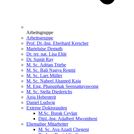
Arbeitsgruppe
Arbeitsgruppe
Prof. Dr.-Ing. Eberhard Kerscher
Marieluise Demuth
Dr. rer. nat. Lisa Ehle
Dr. Sumit Ray
M. Sc. Adrian Triebe
M. Sc. Bali Nagya Regmi
M. Sc. Lars Müller
M. Sc. Nabeel Ahamed Kaja
M. Eng. Phanuphak Seensattayawong
M. Sc. Stella Diederichs
Anja Hebestreit
Daniel Ludwig
Externe Doktoranden
M.Sc. Burak Ceylan
Dipl.-Ing. Adalbert Mwombeni
Ehemalige Mitarbeiter
M. Sc. Ava Azadi Chegeni