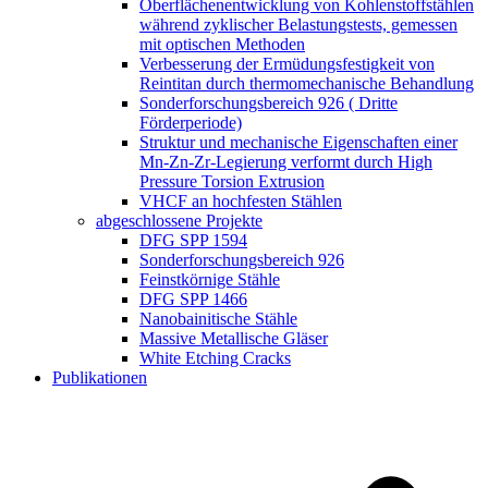
Oberflächenentwicklung von Kohlenstoffstählen
während zyklischer Belastungstests, gemessen
mit optischen Methoden
Verbesserung der Ermüdungsfestigkeit von
Reintitan durch thermomechanische Behandlung
Sonderforschungsbereich 926 ( Dritte
Förderperiode)
Struktur und mechanische Eigenschaften einer
Mn-Zn-Zr-Legierung verformt durch High
Pressure Torsion Extrusion
VHCF an hochfesten Stählen
abgeschlossene Projekte
DFG SPP 1594
Sonderforschungsbereich 926
Feinstkörnige Stähle
DFG SPP 1466
Nanobainitische Stähle
Massive Metallische Gläser
White Etching Cracks
Publikationen