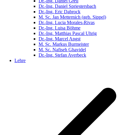
Dr.-Ing. Daniel Grell
Dr.-Ing. Daniel Spriestersbach
Dr.-Ing. Eric Dabrock
M. Sc. Jan Metternich (geb. Sippel)
Dr.-Ing. Lucia Morales-Rivas
Dr.-Ing. Luisa Böhme
Dr.-Ing. Matthias Pascal Uhrig
Dr.-Ing. Marcel Angst
M. Sc. Markus Burmeister
M. Sc. Nafiseh Ghavidel
Dr.-Ing. Stefan Averbeck
Lehre