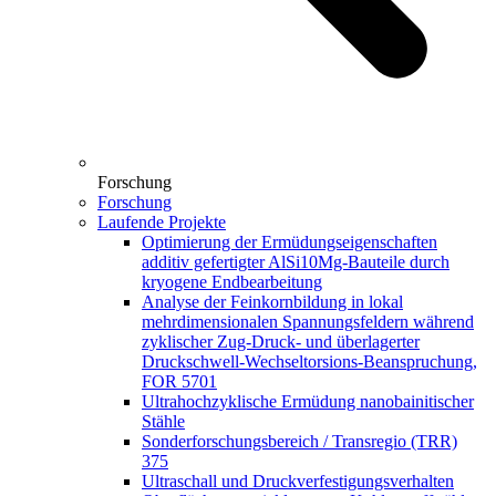
Forschung
Forschung
Laufende Projekte
Optimierung der Ermüdungseigenschaften
additiv gefertigter AlSi10Mg-Bauteile durch
kryogene Endbearbeitung
Analyse der Feinkornbildung in lokal
mehrdimensionalen Spannungsfeldern während
zyklischer Zug-Druck- und überlagerter
Druckschwell-Wechseltorsions-Beanspruchung,
FOR 5701
Ultrahochzyklische Ermüdung nanobainitischer
Stähle
Sonderforschungsbereich / Transregio (TRR)
375
Ultraschall und Druckverfestigungsverhalten