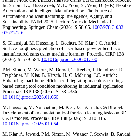
In: Srihari, K., Khasawneh, M.T., Yoon, S., Won, D. (eds) Flexible
Automation and Intelligent Manufacturing: The Future of
Automation and Manufacturing: Intelligence, Agility, and
Sustainability. FAIM 2025. Lecture Notes in Mechanical
Engineering. Springer, Cham (2026): S.58-65.
1007/978-3-032-
07675-5_6
S. Ghansiyal, M. Hussong, L. Bachert, M. Klar, J.C. Aurich:
Surface roughness prediction of laser-based powder bed fusion
manufactured parts using machine learning. Procedia CIRP 138
(2026): S. 579-584.
10.1016/j.procir.2026.01.100
P.M. Simon, M. Werrel, M. Berndt, T. Reeber, J. Henninger, R.
Traphöner, M. Klar, B. Kirsch, H.-C. Möhring, J.C. Aurich:
Enhancing machining efficiency: Integrating machine-learning-
based cutting tool condition monitoring in industrial application.
Procedia CIRP 138 (2026): S. 381-386.
10.1016/j.procir.2026.01.066
M. Hussong, M. Nunziatino, M. Klar, J.C. Aurich: CADLabel:
Development of an annotation tool for deep learning tasks on 3D
CAD models. Procedia CIRP 138 (2026): S. 310-315.
10.1016/j.procir.2026.01.054
M. Klar, A. Jawaid, P.M. Simon, M. Wagner, J. Seewig, B. Ravani,