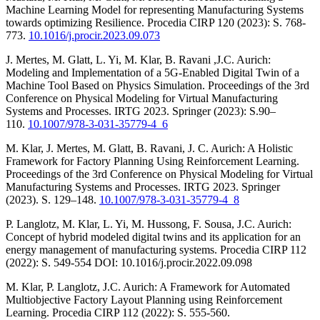
Machine Learning Model for representing Manufacturing Systems
towards optimizing Resilience. Procedia CIRP 120 (2023): S. 768-
773.
10.1016/j.procir.2023.09.073
J. Mertes, M. Glatt, L. Yi, M. Klar, B. Ravani ,J.C. Aurich:
Modeling and Implementation of a 5G-Enabled Digital Twin of a
Machine Tool Based on Physics Simulation. Proceedings of the 3rd
Conference on Physical Modeling for Virtual Manufacturing
Systems and Processes. IRTG 2023. Springer (2023): S.90–
110.
10.1007/978-3-031-35779-4_6
M. Klar, J. Mertes, M. Glatt, B. Ravani, J. C. Aurich: A Holistic
Framework for Factory Planning Using Reinforcement Learning.
Proceedings of the 3rd Conference on Physical Modeling for Virtual
Manufacturing Systems and Processes. IRTG 2023. Springer
(2023). S. 129–148.
10.1007/978-3-031-35779-4_8
P. Langlotz, M. Klar, L. Yi, M. Hussong, F. Sousa, J.C. Aurich:
Concept of hybrid modeled digital twins and its application for an
energy management of manufacturing systems. Procedia CIRP 112
(2022): S. 549-554 DOI: 10.1016/j.procir.2022.09.098
M. Klar, P. Langlotz, J.C. Aurich: A Framework for Automated
Multiobjective Factory Layout Planning using Reinforcement
Learning. Procedia CIRP 112 (2022): S. 555-560.