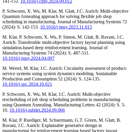
141-152.
10.1016/j.cirpj.2024.09.012
P. Schworm, X. Wu, M. Klar, M. Glatt, J.C. Aurich: Multi-objective
Quantum Annealing approach for solving flexible job shop
scheduling in manufacturing. Journal of Manufacturing Systems 72
(2024): S. 142-153.
10.1016/j.jmsy.2023.11.015
M. Klar, P. Schworm, X. Wu, P. Simon, M. Glatt, B. Ravani, J.C.
Aurich: Transferable multi-objective factory layout planning using
simulation-based deep reinforcement learning. Journal of
Manufacturing Systems 74 (2024): S. 487-511.
10.1016/j.jmsy.2024.04.007
M. Werrel, M. Klar, J.C. Aurich: Circularity assessment of product-
service systems using system dynamics modeling. Sustainable
Production and Consumption 52 (2024): S. 124-135.
10.1016/j.spc.2024.10.021
P. Schworm, X. Wu, M. Klar, J.C. Aurich: Multi-objective
rescheduling of job shop scheduling problems in manufacturing
using Quantum Annealing. Manufacturing Letters 42 (2024): S. 5-
10.
10.1016/j.mfglet.2024.09.066
M. Klar, P. Ruediger, M. Schuermann, G.T. Gören, M. Glatt, B.
Ravani, J.C. Aurich: Explainable generative design in
manufacturing for reinforcement learning based factory layout