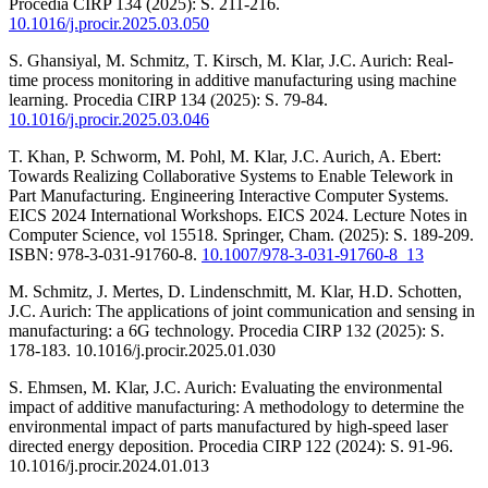
Procedia CIRP 134 (2025): S. 211-216.
10.1016/j.procir.2025.03.050
S. Ghansiyal, M. Schmitz, T. Kirsch, M. Klar, J.C. Aurich: Real-
time process monitoring in additive manufacturing using machine
learning. Procedia CIRP 134 (2025): S. 79-84.
10.1016/j.procir.2025.03.046
T. Khan, P. Schworm, M. Pohl, M. Klar, J.C. Aurich, A. Ebert:
Towards Realizing Collaborative Systems to Enable Telework in
Part Manufacturing. Engineering Interactive Computer Systems.
EICS 2024 International Workshops. EICS 2024. Lecture Notes in
Computer Science, vol 15518. Springer, Cham. (2025): S. 189-209.
ISBN: 978-3-031-91760-8.
10.1007/978-3-031-91760-8_13
M. Schmitz, J. Mertes, D. Lindenschmitt, M. Klar, H.D. Schotten,
J.C. Aurich: The applications of joint communication and sensing in
manufacturing: a 6G technology. Procedia CIRP 132 (2025): S.
178-183. 10.1016/j.procir.2025.01.030
S. Ehmsen, M. Klar, J.C. Aurich: Evaluating the environmental
impact of additive manufacturing: A methodology to determine the
environmental impact of parts manufactured by high-speed laser
directed energy deposition. Procedia CIRP 122 (2024): S. 91-96.
10.1016/j.procir.2024.01.013