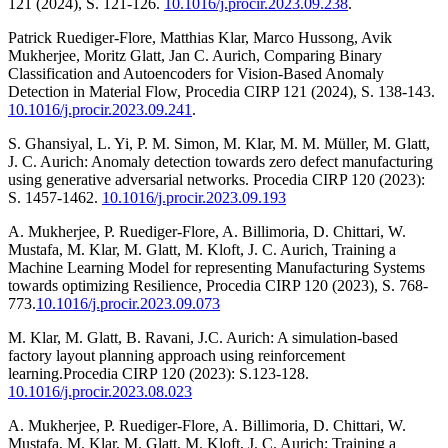
121 (2024), S. 121-126.
10.1016/j.procir.2023.09.238
.
Patrick Ruediger-Flore, Matthias Klar, Marco Hussong, Avik
Mukherjee, Moritz Glatt, Jan C. Aurich, Comparing Binary
Classification and Autoencoders for Vision-Based Anomaly
Detection in Material Flow, Procedia CIRP 121 (2024), S. 138-143.
10.1016/j.procir.2023.09.241
.
S. Ghansiyal, L. Yi, P. M. Simon, M. Klar, M. M. Müller, M. Glatt,
J. C. Aurich: Anomaly detection towards zero defect manufacturing
using generative adversarial networks. Procedia CIRP 120 (2023):
S. 1457-1462.
10.1016/j.procir.2023.09.193
A. Mukherjee, P. Ruediger-Flore, A. Billimoria, D. Chittari, W.
Mustafa, M. Klar, M. Glatt, M. Kloft, J. C. Aurich, Training a
Machine Learning Model for representing Manufacturing Systems
towards optimizing Resilience, Procedia CIRP 120 (2023), S. 768-
773.
10.1016/j.procir.2023.09.073
M. Klar, M. Glatt, B. Ravani, J.C. Aurich: A simulation-based
factory layout planning approach using reinforcement
learning.Procedia CIRP 120 (2023): S.123-128.
10.1016/j.procir.2023.08.023
A. Mukherjee, P. Ruediger-Flore, A. Billimoria, D. Chittari, W.
Mustafa, M. Klar, M. Glatt, M. Kloft, J. C. Aurich: Training a