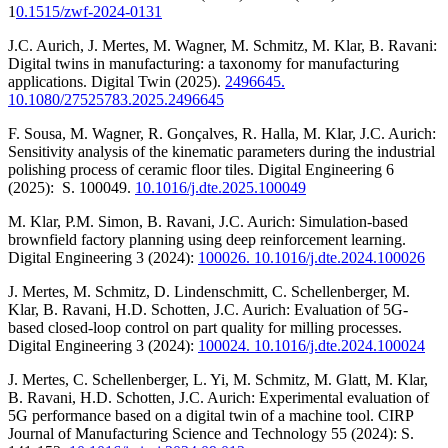
1
0.1515/zwf-2024-0131
J.C. Aurich, J. Mertes, M. Wagner, M. Schmitz, M. Klar, B. Ravani:
Digital twins in manufacturing: a taxonomy for manufacturing
applications. Digital Twin (2025).
2496645.
10.1080/27525783.2025.2496645
F. Sousa, M. Wagner, R. Gonçalves, R. Halla, M. Klar, J.C. Aurich:
Sensitivity analysis of the kinematic parameters during the industrial
polishing process of ceramic floor tiles. Digital Engineering 6
(2025): S. 100049.
10.1016/j.dte.2025.100049
M. Klar, P.M. Simon, B. Ravani, J.C. Aurich: Simulation-based
brownfield factory planning using deep reinforcement learning.
Digital Engineering 3 (2024):
100026. 10.1016/j.dte.2024.100026
J. Mertes, M. Schmitz, D. Lindenschmitt, C. Schellenberger, M.
Klar, B. Ravani, H.D. Schotten, J.C. Aurich: Evaluation of 5G-
based closed-loop control on part quality for milling processes.
Digital Engineering 3 (2024):
100024. 10.1016/j.dte.2024.100024
J. Mertes, C. Schellenberger, L. Yi, M. Schmitz, M. Glatt, M. Klar,
B. Ravani, H.D. Schotten, J.C. Aurich: Experimental evaluation of
5G performance based on a digital twin of a machine tool. CIRP
Journal of Manufacturing Science and Technology 55 (2024): S.