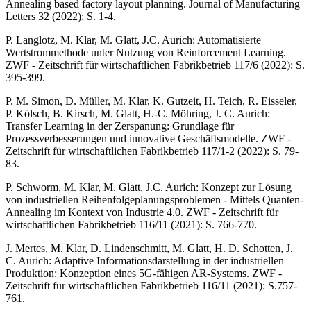
Annealing based factory layout planning. Journal of Manufacturing
Letters 32 (2022): S. 1-4.
P. Langlotz, M. Klar, M. Glatt, J.C. Aurich: Automatisierte
Wertstrommethode unter Nutzung von Reinforcement Learning.
ZWF - Zeitschrift für wirtschaftlichen Fabrikbetrieb 117/6 (2022): S.
395-399.
P. M. Simon, D. Müller, M. Klar, K. Gutzeit, H. Teich, R. Eisseler,
P. Kölsch, B. Kirsch, M. Glatt, H.-C. Möhring, J. C. Aurich:
Transfer Learning in der Zerspanung: Grundlage für
Prozessverbesserungen und innovative Geschäftsmodelle. ZWF -
Zeitschrift für wirtschaftlichen Fabrikbetrieb 117/1-2 (2022): S. 79-
83.
P. Schworm, M. Klar, M. Glatt, J.C. Aurich: Konzept zur Lösung
von industriellen Reihenfolgeplanungsproblemen - Mittels Quanten-
Annealing im Kontext von Industrie 4.0. ZWF - Zeitschrift für
wirtschaftlichen Fabrikbetrieb 116/11 (2021): S. 766-770.
J. Mertes, M. Klar, D. Lindenschmitt, M. Glatt, H. D. Schotten, J.
C. Aurich: Adaptive Informationsdarstellung in der industriellen
Produktion: Konzeption eines 5G-fähigen AR-Systems. ZWF -
Zeitschrift für wirtschaftlichen Fabrikbetrieb 116/11 (2021): S.757-
761.