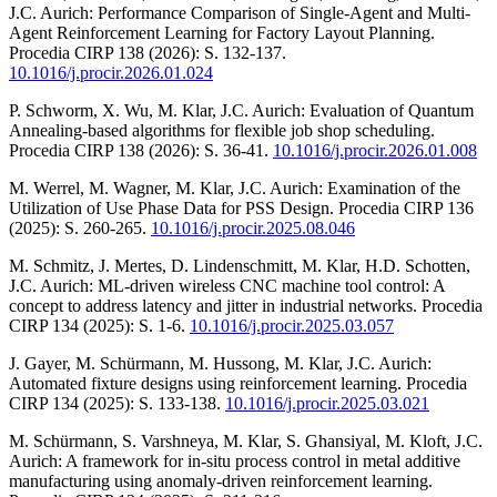
J.C. Aurich: Performance Comparison of Single-Agent and Multi-
Agent Reinforcement Learning for Factory Layout Planning.
Procedia CIRP 138 (2026): S. 132-137.
10.1016/j.procir.2026.01.024
P. Schworm, X. Wu, M. Klar, J.C. Aurich: Evaluation of Quantum
Annealing-based algorithms for flexible job shop scheduling.
Procedia CIRP 138 (2026): S. 36-41.
10.1016/j.procir.2026.01.008
M. Werrel, M. Wagner, M. Klar, J.C. Aurich: Examination of the
Utilization of Use Phase Data for PSS Design. Procedia CIRP 136
(2025): S. 260-265.
10.1016/j.procir.2025.08.046
M. Schmitz, J. Mertes, D. Lindenschmitt, M. Klar, H.D. Schotten,
J.C. Aurich: ML-driven wireless CNC machine tool control: A
concept to address latency and jitter in industrial networks. Procedia
CIRP 134 (2025): S. 1-6.
10.1016/j.procir.2025.03.057
J. Gayer, M. Schürmann, M. Hussong, M. Klar, J.C. Aurich:
Automated fixture designs using reinforcement learning. Procedia
CIRP 134 (2025): S. 133-138.
10.1016/j.procir.2025.03.021
M. Schürmann, S. Varshneya, M. Klar, S. Ghansiyal, M. Kloft, J.C.
Aurich: A framework for in-situ process control in metal additive
manufacturing using anomaly-driven reinforcement learning.