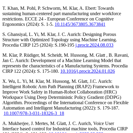
T. Khan, M. Pohl, P. Schworm, M. Klar, A. Ebert: Towards
sustaining human-centered part manufacturing under workforce
restrictions. ECCE 24 - European Conference on Cognitive
Ergonomics (2024): S. 1-5.
10.1145/3673805.3673841
S. Ghansiyal, L. Yi, M. Klar, J. C. Aurich: Designing Porous
Structure with Optimized Topology using Machine Learning.
Procedia CIRP 125 (2024): S.190-195
j.procir.2024.08.033
M. Klar, P. Rüdiger, M. Scheidt, M. Hussong, M. Glatt , B. Ravani,
Jan C. Aurich: Development of a Machine Learning Model that
represents the characteristics of a Manufacturing Systems. Procedia
CIRP 122 (2024): S. 175-180.
10.1016/j.procir.2024.01.026
X. Wu, L. Yi, M. Klar, M. Hussong, M. Glatt, J.C. Aurich:
Intelligent Robotic Arm Path Planning (IRAP2) Framework to
Improve Work Safety in Human-Robot Collaboration (HRC)
Workspace Using Deep Deterministic Policy Gradient (DDPG)
Algorithm. Proceedings of the International Conference on Flexible
Automation and Intelligent Manufacturing (2022): S. 179-187.
10.1007/978-3-031-18326-3_18
A. Mukherjee, J. Mertes, M. Glatt, J. C. Aurich, Voice User
Interface based control for Industrial machine tools, Procedia CIRP