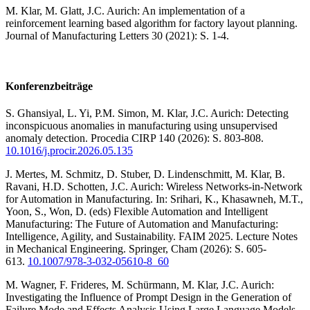
M. Klar, M. Glatt, J.C. Aurich: An implementation of a
reinforcement learning based algorithm for factory layout planning.
Journal of Manufacturing Letters 30 (2021): S. 1-4.
Konferenzbeiträge
S. Ghansiyal, L. Yi, P.M. Simon, M. Klar, J.C. Aurich: Detecting
inconspicuous anomalies in manufacturing using unsupervised
anomaly detection. Procedia CIRP 140 (2026): S. 803-808.
10.1016/j.procir.2026.05.135
J. Mertes, M. Schmitz, D. Stuber, D. Lindenschmitt, M. Klar, B.
Ravani, H.D. Schotten, J.C. Aurich: Wireless Networks-in-Network
for Automation in Manufacturing. In: Srihari, K., Khasawneh, M.T.,
Yoon, S., Won, D. (eds) Flexible Automation and Intelligent
Manufacturing: The Future of Automation and Manufacturing:
Intelligence, Agility, and Sustainability. FAIM 2025. Lecture Notes
in Mechanical Engineering. Springer, Cham (2026): S. 605-
613.
10.1007/978-3-032-05610-8_60
M. Wagner, F. Frideres, M. Schürmann, M. Klar, J.C. Aurich:
Investigating the Influence of Prompt Design in the Generation of
Failure Mode and Effects Analysis Using Large Language Models.