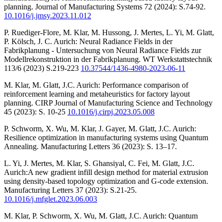
planning. Journal of Manufacturing Systems 72 (2024): S.74-92.
10.1016/j.jmsy.2023.11.012
P. Ruediger-Flore, M. Klar, M. Hussong, J. Mertes, L. Yi, M. Glatt,
P. Kölsch, J. C. Aurich: Neural Radiance Fields in der
Fabrikplanung - Untersuchung von Neural Radiance Fields zur
Modellrekonstruktion in der Fabrikplanung. WT Werkstattstechnik
113/6 (2023) S.219-223
10.37544/1436-4980-2023-06-11
M. Klar, M. Glatt, J.C. Aurich: Performance comparison of
reinforcement learning and metaheuristics for factory layout
planning. CIRP Journal of Manufacturing Science and Technology
45 (2023): S. 10-25
10.1016/j.cirpj.2023.05.008
P. Schworm, X. Wu, M. Klar, J. Gayer, M. Glatt, J.C. Aurich:
Resilience optimization in manufacturing systems using Quantum
Annealing. Manufacturing Letters 36 (2023): S. 13–17.
L. Yi, J. Mertes, M. Klar, S. Ghansiyal, C. Fei, M. Glatt, J.C.
Aurich:A new gradient infill design method for material extrusion
using density-based topology optimization and G-code extension.
Manufacturing Letters 37 (2023): S.21-25.
10.1016/j.mfglet.2023.06.003
M. Klar, P. Schworm, X. Wu, M. Glatt, J.C. Aurich: Quantum