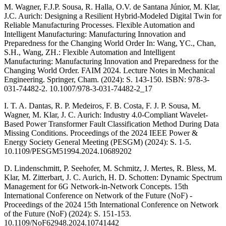
M. Wagner, F.J.P. Sousa, R. Halla, O.V. de Santana Júnior, M. Klar,
J.C. Aurich: Designing a Resilient Hybrid-Modeled Digital Twin for
Reliable Manufacturing Processes. Flexible Automation and
Intelligent Manufacturing: Manufacturing Innovation and
Preparedness for the Changing World Order In: Wang, YC., Chan,
S.H., Wang, ZH.: Flexible Automation and Intelligent
Manufacturing: Manufacturing Innovation and Preparedness for the
Changing World Order. FAIM 2024. Lecture Notes in Mechanical
Engineering. Springer, Cham. (2024): S. 143-150. ISBN: 978-3-
031-74482-2. 10.1007/978-3-031-74482-2_17
I. T. A. Dantas, R. P. Medeiros, F. B. Costa, F. J. P. Sousa, M.
Wagner, M. Klar, J. C. Aurich: Industry 4.0-Compliant Wavelet-
Based Power Transformer Fault Classification Method During Data
Missing Conditions. Proceedings of the 2024 IEEE Power &
Energy Society General Meeting (PESGM) (2024): S. 1-5.
10.1109/PESGM51994.2024.10689202
D. Lindenschmitt, P. Seehofer, M. Schmitz, J. Mertes, R. Bless, M.
Klar, M. Zitterbart, J. C. Aurich, H. D. Schotten: Dynamic Spectrum
Management for 6G Network-in-Network Concepts. 15th
International Conference on Network of the Future (NoF) -
Proceedings of the 2024 15th International Conference on Network
of the Future (NoF) (2024): S. 151-153.
10.1109/NoF62948.2024.10741442