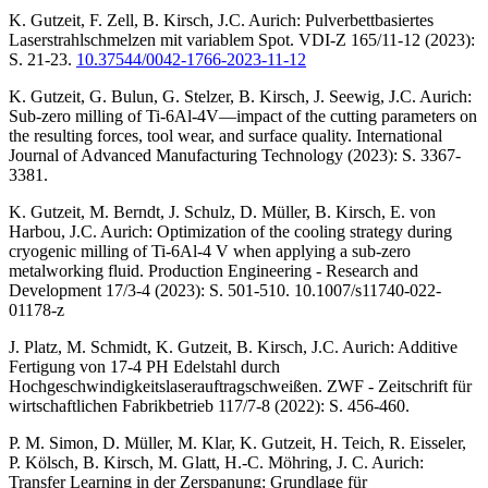
K. Gutzeit, F. Zell, B. Kirsch, J.C. Aurich: Pulverbettbasiertes
Laserstrahlschmelzen mit variablem Spot. VDI-Z 165/11-12 (2023):
S. 21-23.
10.37544/0042-1766-2023-11-12
K. Gutzeit, G. Bulun, G. Stelzer, B. Kirsch, J. Seewig, J.C. Aurich:
Sub-zero milling of Ti-6Al-4V—impact of the cutting parameters on
the resulting forces, tool wear, and surface quality. International
Journal of Advanced Manufacturing Technology (2023): S. 3367-
3381.
K. Gutzeit, M. Berndt, J. Schulz, D. Müller, B. Kirsch, E. von
Harbou, J.C. Aurich: Optimization of the cooling strategy during
cryogenic milling of Ti-6Al-4 V when applying a sub-zero
metalworking fluid. Production Engineering - Research and
Development 17/3-4 (2023): S. 501-510. 10.1007/s11740-022-
01178-z
J. Platz, M. Schmidt, K. Gutzeit, B. Kirsch, J.C. Aurich: Additive
Fertigung von 17-4 PH Edelstahl durch
Hochgeschwindigkeitslaserauftragschweißen. ZWF - Zeitschrift für
wirtschaftlichen Fabrikbetrieb 117/7-8 (2022): S. 456-460.
P. M. Simon, D. Müller, M. Klar, K. Gutzeit, H. Teich, R. Eisseler,
P. Kölsch, B. Kirsch, M. Glatt, H.-C. Möhring, J. C. Aurich:
Transfer Learning in der Zerspanung: Grundlage für