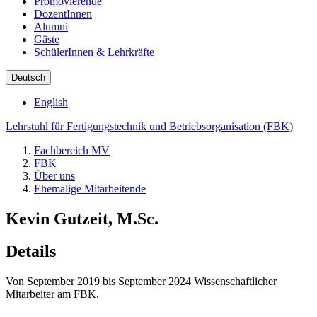
Promovierende
DozentInnen
Alumni
Gäste
SchülerInnen & Lehrkräfte
Deutsch
English
Lehrstuhl für Fertigungstechnik und Betriebsorganisation (FBK)
Fachbereich MV
FBK
Über uns
Ehemalige Mitarbeitende
Kevin Gutzeit, M.Sc.
Details
Von September 2019 bis September 2024 Wissenschaftlicher
Mitarbeiter am FBK.