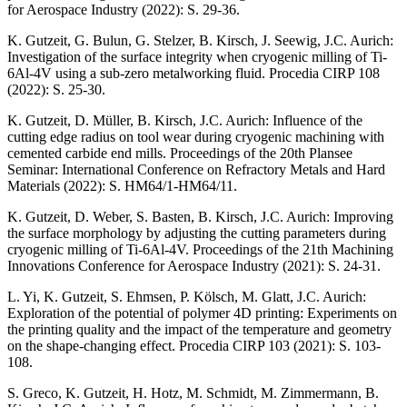
for Aerospace Industry (2022): S. 29-36.
K. Gutzeit, G. Bulun, G. Stelzer, B. Kirsch, J. Seewig, J.C. Aurich:
Investigation of the surface integrity when cryogenic milling of Ti-
6Al-4V using a sub-zero metalworking fluid. Procedia CIRP 108
(2022): S. 25-30.
K. Gutzeit, D. Müller, B. Kirsch, J.C. Aurich: Influence of the
cutting edge radius on tool wear during cryogenic machining with
cemented carbide end mills. Proceedings of the 20th Plansee
Seminar: International Conference on Refractory Metals and Hard
Materials (2022): S. HM64/1-HM64/11.
K. Gutzeit, D. Weber, S. Basten, B. Kirsch, J.C. Aurich: Improving
the surface morphology by adjusting the cutting parameters during
cryogenic milling of Ti-6Al-4V. Proceedings of the 21th Machining
Innovations Conference for Aerospace Industry (2021): S. 24-31.
L. Yi, K. Gutzeit, S. Ehmsen, P. Kölsch, M. Glatt, J.C. Aurich:
Exploration of the potential of polymer 4D printing: Experiments on
the printing quality and the impact of the temperature and geometry
on the shape-changing effect. Procedia CIRP 103 (2021): S. 103-
108.
S. Greco, K. Gutzeit, H. Hotz, M. Schmidt, M. Zimmermann, B.