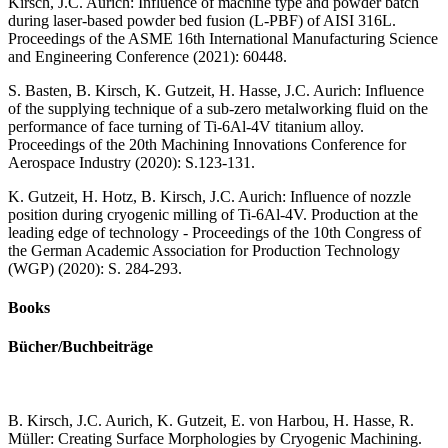
Kirsch, J.C. Aurich: Influence of machine type and powder batch
during laser‑based powder bed fusion (L-PBF) of AISI 316L.
Proceedings of the ASME 16th International Manufacturing Science
and Engineering Conference (2021): 60448.
S. Basten, B. Kirsch, K. Gutzeit, H. Hasse, J.C. Aurich: Influence
of the supplying technique of a sub-zero metalworking fluid on the
performance of face turning of Ti-6Al-4V titanium alloy.
Proceedings of the 20th Machining Innovations Conference for
Aerospace Industry (2020): S.123-131.
K. Gutzeit, H. Hotz, B. Kirsch, J.C. Aurich: Influence of nozzle
position during cryogenic milling of Ti-6Al-4V. Production at the
leading edge of technology - Proceedings of the 10th Congress of
the German Academic Association for Production Technology
(WGP) (2020): S. 284-293.
Books
Bücher/Buchbeiträge
B. Kirsch, J.C. Aurich, K. Gutzeit, E. von Harbou, H. Hasse, R.
Müller: Creating Surface Morphologies by Cryogenic Machining.