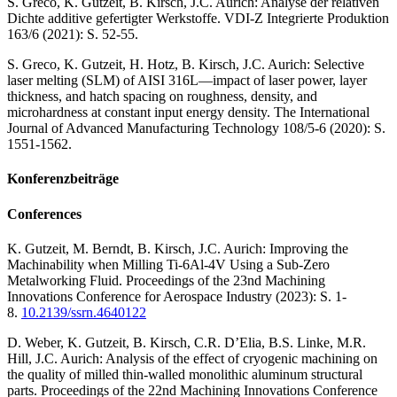
S. Greco, K. Gutzeit, B. Kirsch, J.C. Aurich: Analyse der relativen
Dichte additive gefertigter Werkstoffe. VDI-Z Integrierte Produktion
163/6 (2021): S. 52-55.
S. Greco, K. Gutzeit, H. Hotz, B. Kirsch, J.C. Aurich: Selective
laser melting (SLM) of AISI 316L—impact of laser power, layer
thickness, and hatch spacing on roughness, density, and
microhardness at constant input energy density. The International
Journal of Advanced Manufacturing Technology 108/5-6 (2020): S.
1551-1562.
Konferenzbeiträge
Conferences
K. Gutzeit, M. Berndt, B. Kirsch, J.C. Aurich: Improving the
Machinability when Milling Ti-6Al-4V Using a Sub-Zero
Metalworking Fluid. Proceedings of the 23nd Machining
Innovations Conference for Aerospace Industry (2023): S. 1-
8.
10.2139/ssrn.4640122
D. Weber, K. Gutzeit, B. Kirsch, C.R. D’Elia, B.S. Linke, M.R.
Hill, J.C. Aurich: Analysis of the effect of cryogenic machining on
the quality of milled thin-walled monolithic aluminum structural
parts. Proceedings of the 22nd Machining Innovations Conference