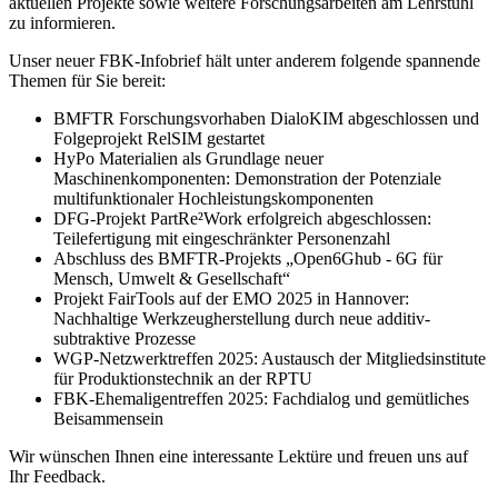
aktuellen Projekte sowie weitere Forschungsarbeiten am Lehrstuhl
zu informieren.
Unser neuer FBK-Infobrief hält unter anderem folgende spannende
Themen für Sie bereit:
BMFTR Forschungsvorhaben DialoKIM abgeschlossen und
Folgeprojekt RelSIM gestartet
HyPo Materialien als Grundlage neuer
Maschinenkomponenten: Demonstration der Potenziale
multifunktionaler Hochleistungskomponenten
DFG-Projekt PartRe²Work erfolgreich abgeschlossen:
Teilefertigung mit eingeschränkter Personenzahl
Abschluss des BMFTR-Projekts „Open6Ghub - 6G für
Mensch, Umwelt & Gesellschaft“
Projekt FairTools auf der EMO 2025 in Hannover:
Nachhaltige Werkzeugherstellung durch neue additiv-
subtraktive Prozesse
WGP-Netzwerktreffen 2025: Austausch der Mitgliedsinstitute
für Produktionstechnik an der RPTU
FBK-Ehemaligentreffen 2025: Fachdialog und gemütliches
Beisammensein
Wir wünschen Ihnen eine interessante Lektüre und freuen uns auf
Ihr Feedback.