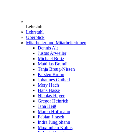
Lehrstuhl
Lehrstuhl
Überblick
Mitarbeiter und Mitarbeiterinnen
Dennis Alt
Justus Arweiler
Michael Bortz
Matthias Brandl
Tanja Breug-Nissen
Kirsten Brunn
Johannes Gutheil
Mery Hach
Hans Hasse
Nicolas Hayer
Gregor Heinrich
Jana Heiß
Marco Hoffmann
Fabian Jirasek
Indra Jungjohann
Maximilian Kohns