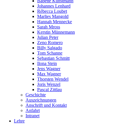
Babette Kunstmann
Johannes Lenhard
Rébecca Loubet
Marlies Mangold
Hannah Mennecke
Sarah Mross
Kerstin Münnemann
Julian Peter
Zeno Romero
Billy Salgado
Tom Schanne
Sebastian Schmitt
Ilona Stein
Jens Wagner
Max Wagner
Thorsten Wendel
Joris Wenzel
Pascal Zittlau
Geschichte
Auszeichnungen
Anschrift und Kontakt
Anfahrt
Intranet
Lehre