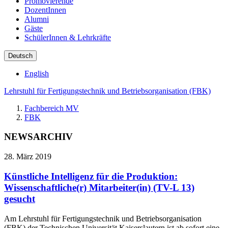
Promovierende
DozentInnen
Alumni
Gäste
SchülerInnen & Lehrkräfte
Deutsch
English
Lehrstuhl für Fertigungstechnik und Betriebsorganisation (FBK)
Fachbereich MV
FBK
NEWSARCHIV
28. März 2019
Künstliche Intelligenz für die Produktion:
Wissenschaftliche(r) Mitarbeiter(in) (TV-L 13)
gesucht
Am Lehrstuhl für Fertigungstechnik und Betriebsorganisation
(FBK) der Technischen Universität Kaiserslautern ist ab sofort eine