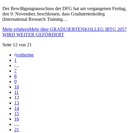
Der Bewilligungsausschuss der DFG hat am vergangenen Freitag,
den 9. November, beschlossen, dass Graduiertenkolleg
(International Research Training…
Mehr erfahren
Mehr über GRADUIERTENKOLLEG IRTG 2057
WIRD WEITER GEFÖRDERT
Seite 12 von 21
vorherige
1
....
7
8
9
10
11
12
13
14
15
16
....
21