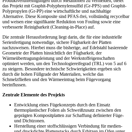
Produktverunreinigungen durch Metallionen zu vermeiden, bietet
das Projekt mit Graphit-Polyphenylensulfid (Gr-PPS) und Graphit-
Polypropylen (Gr-PP) eine wirtschaftliche und nachhaltige
Alternative. Diese Komposite sind PFAS-frei, vollständig recycelbar
und weisen eine signifikante Reduktion von Fouling sowie eine
verbesserte Reinigbarkeit (Cleaning-in-Place) auf.
Die zentrale Herausforderung liegt darin, die für eine industrielle
Serienfertigung notwendige, sichere Fügbarkeit der Platten
nachzuweisen. Hierbei muss die bisherige, auf Edelstahl basierende
Geometrie der Platten hinsichtlich der Fügbarkeit, der
Wärmeübertragungsleistung und der Werkstoffeigenschaften
optimiert werden, um den Technologiereifegrad (TRL) von 5 auf 6
zu steigern. Besondere technische Schwierigkeiten ergeben sich
durch die hohen Füllgrade der Materialien, welche das
Schmelzfließen und den Wärmeeintrag beim Fügevorgang
beeinflussen.
Zentrale Elemente des Projekts
Entwicklung eines Fügekonzepts durch den Einsatz
thermoplastischer Folien als Schweißzusatz zwischen den
geprägten Kompositplatten zur Schaffung definierter Füge-
und Dichtzonen.
Herstellung einer stoffschlüssigen Verbindung für medien-
und druckdichte Plattenstacks durch Erhitzen im Ofen unter