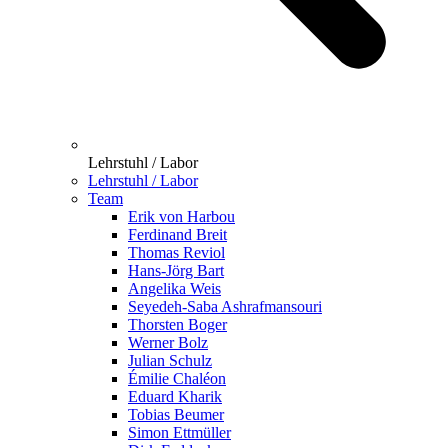
Lehrstuhl / Labor
Lehrstuhl / Labor
Team
Erik von Harbou
Ferdinand Breit
Thomas Reviol
Hans-Jörg Bart
Angelika Weis
Seyedeh-Saba Ashrafmansouri
Thorsten Boger
Werner Bolz
Julian Schulz
Émilie Chaléon
Eduard Kharik
Tobias Beumer
Simon Ettmüller