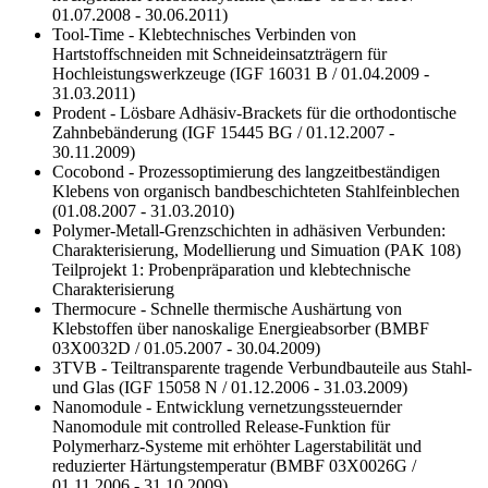
01.07.2008 - 30.06.2011)
Tool-Time - Klebtechnisches Verbinden von
Hartstoffschneiden mit Schneideinsatzträgern für
Hochleistungswerkzeuge (IGF 16031 B / 01.04.2009 -
31.03.2011)
Prodent - Lösbare Adhäsiv-Brackets für die orthodontische
Zahnbebänderung (IGF 15445 BG / 01.12.2007 -
30.11.2009)
Cocobond - Prozessoptimierung des langzeitbeständigen
Klebens von organisch bandbeschichteten Stahlfeinblechen
(01.08.2007 - 31.03.2010)
Polymer-Metall-Grenzschichten in adhäsiven Verbunden:
Charakterisierung, Modellierung und Simuation (PAK 108)
Teilprojekt 1: Probenpräparation und klebtechnische
Charakterisierung
Thermocure - Schnelle thermische Aushärtung von
Klebstoffen über nanoskalige Energieabsorber (BMBF
03X0032D / 01.05.2007 - 30.04.2009)
3TVB - Teiltransparente tragende Verbundbauteile aus Stahl-
und Glas (IGF 15058 N / 01.12.2006 - 31.03.2009)
Nanomodule - Entwicklung vernetzungssteuernder
Nanomodule mit controlled Release-Funktion für
Polymerharz-Systeme mit erhöhter Lagerstabilität und
reduzierter Härtungstemperatur (BMBF 03X0026G /
01.11.2006 - 31.10.2009)