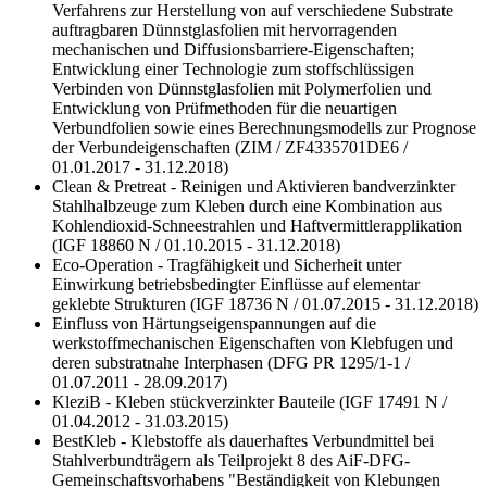
Verfahrens zur Herstellung von auf verschiedene Substrate
auftragbaren Dünnstglasfolien mit hervorragenden
mechanischen und Diffusionsbarriere-Eigenschaften;
Entwicklung einer Technologie zum stoffschlüssigen
Verbinden von Dünnstglasfolien mit Polymerfolien und
Entwicklung von Prüfmethoden für die neuartigen
Verbundfolien sowie eines Berechnungsmodells zur Prognose
der Verbundeigenschaften (ZIM / ZF4335701DE6 /
01.01.2017 - 31.12.2018)
Clean & Pretreat - Reinigen und Aktivieren bandverzinkter
Stahlhalbzeuge zum Kleben durch eine Kombination aus
Kohlendioxid-Schneestrahlen und Haftvermittlerapplikation
(IGF 18860 N / 01.10.2015 - 31.12.2018)
Eco-Operation - Tragfähigkeit und Sicherheit unter
Einwirkung betriebsbedingter Einflüsse auf elementar
geklebte Strukturen (IGF 18736 N / 01.07.2015 - 31.12.2018)
Einfluss von Härtungseigenspannungen auf die
werkstoffmechanischen Eigenschaften von Klebfugen und
deren substratnahe Interphasen (DFG PR 1295/1-1 /
01.07.2011 - 28.09.2017)
KleziB - Kleben stückverzinkter Bauteile (IGF 17491 N /
01.04.2012 - 31.03.2015)
BestKleb - Klebstoffe als dauerhaftes Verbundmittel bei
Stahlverbundträgern als Teilprojekt 8 des AiF-DFG-
Gemeinschaftsvorhabens "Beständigkeit von Klebungen