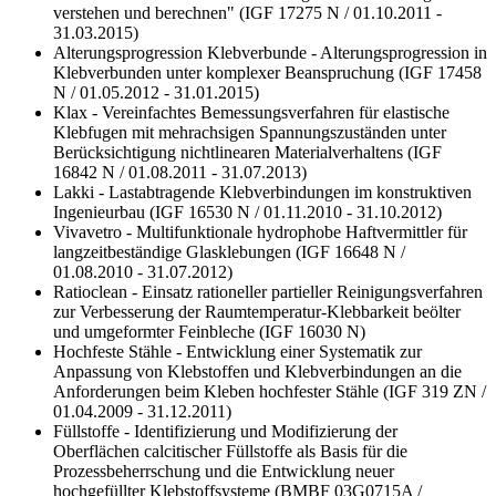
verstehen und berechnen" (IGF 17275 N / 01.10.2011 -
31.03.2015)
Alterungsprogression Klebverbunde - Alterungsprogression in
Klebverbunden unter komplexer Beanspruchung (IGF 17458
N / 01.05.2012 - 31.01.2015)
Klax - Vereinfachtes Bemessungsverfahren für elastische
Klebfugen mit mehrachsigen Spannungszuständen unter
Berücksichtigung nichtlinearen Materialverhaltens (IGF
16842 N / 01.08.2011 - 31.07.2013)
Lakki - Lastabtragende Klebverbindungen im konstruktiven
Ingenieurbau (IGF 16530 N / 01.11.2010 - 31.10.2012)
Vivavetro - Multifunktionale hydrophobe Haftvermittler für
langzeitbeständige Glasklebungen (IGF 16648 N /
01.08.2010 - 31.07.2012)
Ratioclean - Einsatz rationeller partieller Reinigungsverfahren
zur Verbesserung der Raumtemperatur-Klebbarkeit beölter
und umgeformter Feinbleche (IGF 16030 N)
Hochfeste Stähle - Entwicklung einer Systematik zur
Anpassung von Klebstoffen und Klebverbindungen an die
Anforderungen beim Kleben hochfester Stähle (IGF 319 ZN /
01.04.2009 - 31.12.2011)
Füllstoffe - Identifizierung und Modifizierung der
Oberflächen calcitischer Füllstoffe als Basis für die
Prozessbeherrschung und die Entwicklung neuer
hochgefüllter Klebstoffsysteme (BMBF 03G0715A /