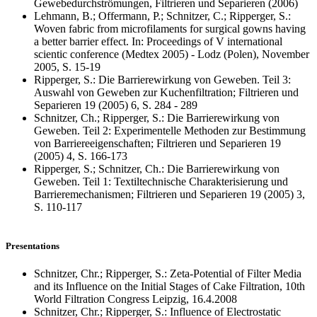
Gewebedurchströmungen, Filtrieren und Separieren (2006)
Lehmann, B.; Offermann, P.; Schnitzer, C.; Ripperger, S.:
Woven fabric from microfilaments for surgical gowns having
a better barrier effect. In: Proceedings of V international
scientic conference (Medtex 2005) - Lodz (Polen), November
2005, S. 15-19
Ripperger, S.: Die Barrierewirkung von Geweben. Teil 3:
Auswahl von Geweben zur Kuchenfiltration; Filtrieren und
Separieren 19 (2005) 6, S. 284 - 289
Schnitzer, Ch.; Ripperger, S.: Die Barrierewirkung von
Geweben. Teil 2: Experimentelle Methoden zur Bestimmung
von Barriereeigenschaften; Filtrieren und Separieren 19
(2005) 4, S. 166-173
Ripperger, S.; Schnitzer, Ch.: Die Barrierewirkung von
Geweben. Teil 1: Textiltechnische Charakterisierung und
Barrieremechanismen; Filtrieren und Separieren 19 (2005) 3,
S. 110-117
Presentations
Schnitzer, Chr.; Ripperger, S.: Zeta-Potential of Filter Media
and its Influence on the Initial Stages of Cake Filtration, 10th
World Filtration Congress Leipzig, 16.4.2008
Schnitzer, Chr.; Ripperger, S.: Influence of Electrostatic