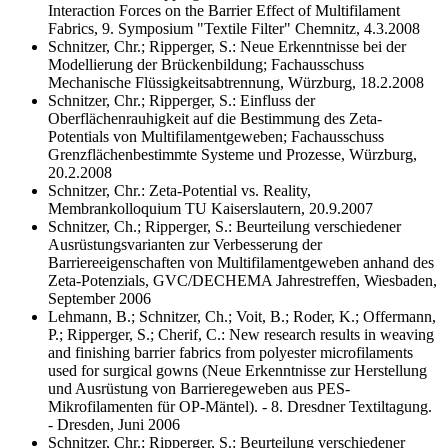
Interaction Forces on the Barrier Effect of Multifilament
Fabrics, 9. Symposium "Textile Filter" Chemnitz, 4.3.2008
Schnitzer, Chr.; Ripperger, S.: Neue Erkenntnisse bei der
Modellierung der Brückenbildung; Fachausschuss
Mechanische Flüssigkeitsabtrennung, Würzburg, 18.2.2008
Schnitzer, Chr.; Ripperger, S.: Einfluss der
Oberflächenrauhigkeit auf die Bestimmung des Zeta-
Potentials von Multifilamentgeweben; Fachausschuss
Grenzflächenbestimmte Systeme und Prozesse, Würzburg,
20.2.2008
Schnitzer, Chr.: Zeta-Potential vs. Reality,
Membrankolloquium TU Kaiserslautern, 20.9.2007
Schnitzer, Ch.; Ripperger, S.: Beurteilung verschiedener
Ausrüstungsvarianten zur Verbesserung der
Barriereeigenschaften von Multifilamentgeweben anhand des
Zeta-Potenzials, GVC/DECHEMA Jahrestreffen, Wiesbaden,
September 2006
Lehmann, B.; Schnitzer, Ch.; Voit, B.; Roder, K.; Offermann,
P.; Ripperger, S.; Cherif, C.: New research results in weaving
and finishing barrier fabrics from polyester microfilaments
used for surgical gowns (Neue Erkenntnisse zur Herstellung
und Ausrüstung von Barrieregeweben aus PES-
Mikrofilamenten für OP-Mäntel). - 8. Dresdner Textiltagung.
- Dresden, Juni 2006
Schnitzer, Chr.; Ripperger, S.: Beurteilung verschiedener