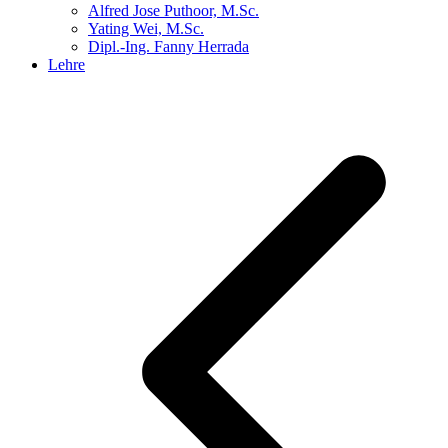
Alfred Jose Puthoor, M.Sc.
Yating Wei, M.Sc.
Dipl.-Ing. Fanny Herrada
Lehre