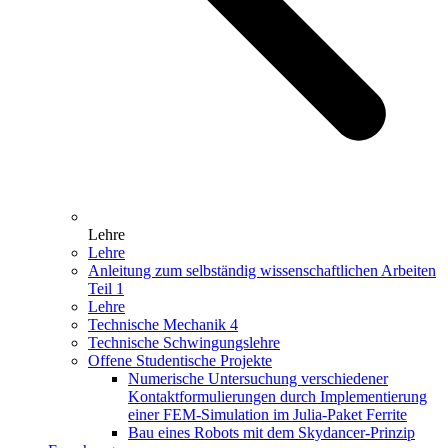
Lehre
Lehre
Anleitung zum selbständig wissenschaftlichen Arbeiten
Teil 1
Lehre
Technische Mechanik 4
Technische Schwingungslehre
Offene Studentische Projekte
Numerische Untersuchung verschiedener
Kontaktformulierungen durch Implementierung
einer FEM-Simulation im Julia-Paket Ferrite
Bau eines Robots mit dem Skydancer-Prinzip