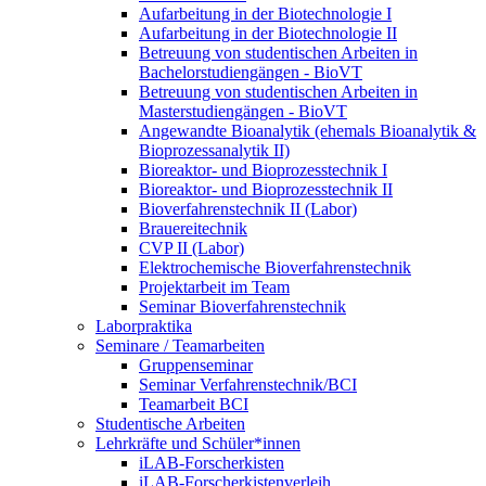
Aufarbeitung in der Biotechnologie I
Aufarbeitung in der Biotechnologie II
Betreuung von studentischen Arbeiten in
Bachelorstudiengängen - BioVT
Betreuung von studentischen Arbeiten in
Masterstudiengängen - BioVT
Angewandte Bioanalytik (ehemals Bioanalytik &
Bioprozessanalytik II)
Bioreaktor- und Bioprozesstechnik I
Bioreaktor- und Bioprozesstechnik II
Bioverfahrenstechnik II (Labor)
Brauereitechnik
CVP II (Labor)
Elektrochemische Bioverfahrenstechnik
Projektarbeit im Team
Seminar Bioverfahrenstechnik
Laborpraktika
Seminare / Teamarbeiten
Gruppenseminar
Seminar Verfahrenstechnik/BCI
Teamarbeit BCI
Studentische Arbeiten
Lehrkräfte und Schüler*innen
iLAB-Forscherkisten
iLAB-Forscherkistenverleih